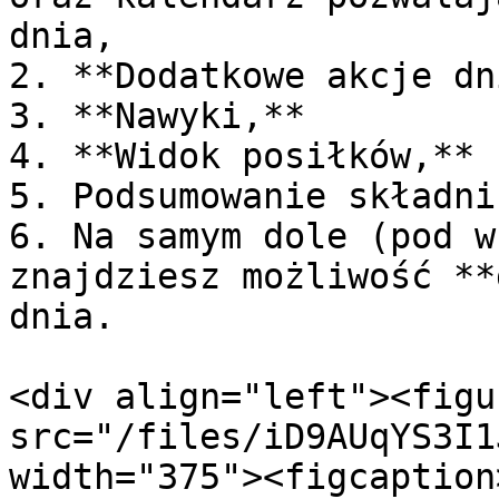
dnia,

2. **Dodatkowe akcje dn
3. **Nawyki,**

4. **Widok posiłków,**

5. Podsumowanie składni
6. Na samym dole (pod w
znajdziesz możliwość **
dnia.

<div align="left"><figu
src="/files/iD9AUqYS3I1
width="375"><figcaption