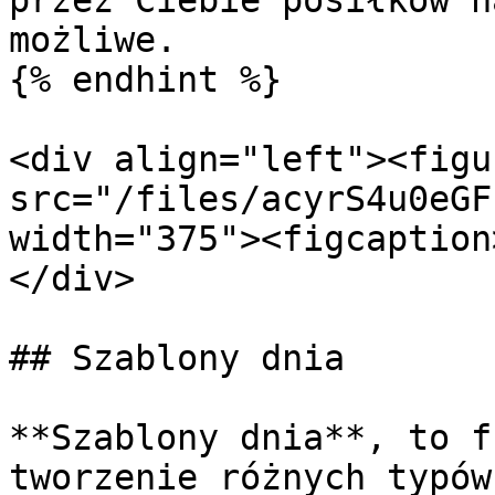
przez Ciebie posiłków n
możliwe.

{% endhint %}

<div align="left"><figu
src="/files/acyrS4u0eGF
width="375"><figcaption
</div>

## Szablony dnia

**Szablony dnia**, to f
tworzenie różnych typów