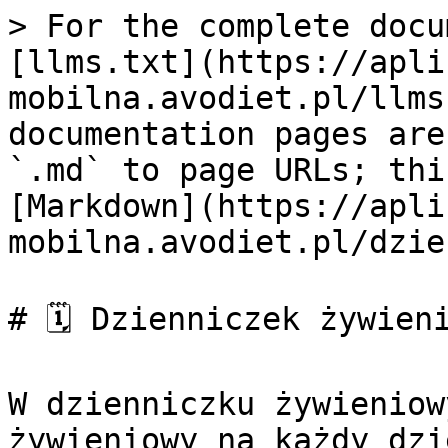
> For the complete docu
[llms.txt](https://apli
mobilna.avodiet.pl/llms
documentation pages are
`.md` to page URLs; thi
[Markdown](https://apli
mobilna.avodiet.pl/dzie
# 🗓️ Dzienniczek żywieni
W dzienniczku żywieniow
żywieniowy na każdy dzi