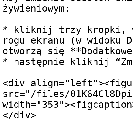
żywieniowym:

* kliknij trzy kropki, 
rogu ekranu (w widoku D
otworzą się **Dodatkowe
* następnie kliknij “Zm
<div align="left"><figu
src="/files/01K64Cl8Dpi
width="353"><figcaption
</div>
