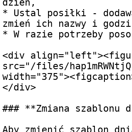
dzień,

* Ustal posiłki - dodaw
zmień ich nazwy i godzin
* W razie potrzeby poso
<div align="left"><figu
src="/files/hap1mRWNtjQ
width="375"><figcaption
</div>

### **Zmiana szablonu d
Aby zmienić szablon dni