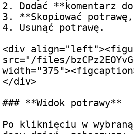
2. Dodać **komentarz do
3. **Skopiować potrawę,*
4. Usunąć potrawę.

<div align="left"><figu
src="/files/bzCPz2EOYvG
width="375"><figcaption
</div>

### **Widok potrawy**

Po kliknięciu w wybraną