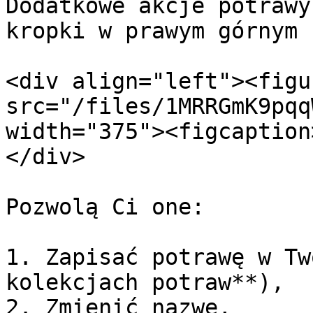
Dodatkowe akcje potrawy
kropki w prawym górnym 
<div align="left"><figu
src="/files/1MRRGmK9pqq
width="375"><figcaption
</div>

Pozwolą Ci one:

1. Zapisać potrawę w Tw
kolekcjach potraw**),

2. Zmienić nazwę,
