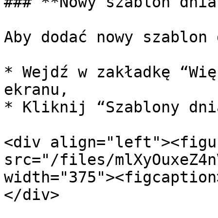
### **Nowy szablon dnia*
Aby dodać nowy szablon 
* Wejdź w zakładkę “Wię
ekranu,

* Kliknij “Szablony dnia
<div align="left"><figu
src="/files/mlXyOuxeZ4n
width="375"><figcaption
</div>
