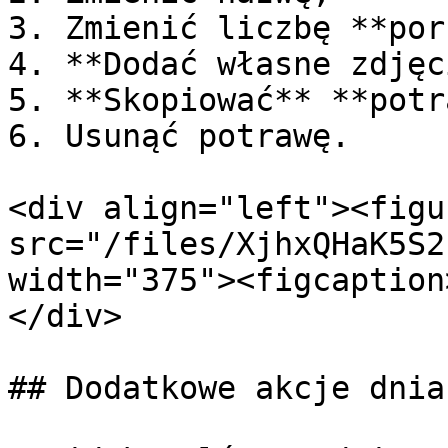
3. Zmienić liczbę **por
4. **Dodać własne zdjęc
5. **Skopiować** **potr
6. Usunąć potrawę.

<div align="left"><figu
src="/files/XjhxQHaK5S2
width="375"><figcaption
</div>

## Dodatkowe akcje dnia
